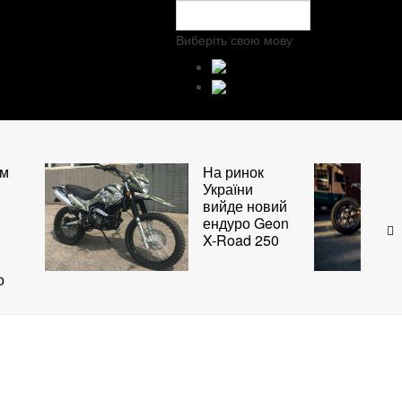
Виберіть свою мову
ом
На ринок
України
вийде новий
ендуро Geon
X-Road 250
о