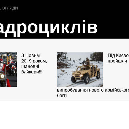
А ОГЛЯДИ
адроциклів
З Новим
Під Києв
2019 роком,
пройшли
шановні
байкери!!!
випробування нового армійськог
баггі