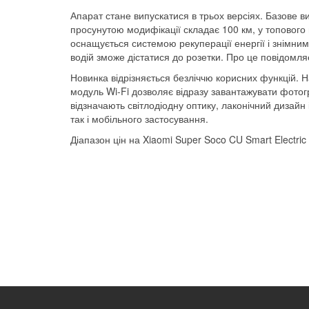
Апарат стане випускатися в трьох версіях. Базове в
просунутою модифікації складає 100 км, у топового 
оснащується системою рекуперації енергії і знімни
водій зможе дістатися до розетки. Про це повідомл
Новинка відрізняється безліччю корисних функцій. Н
модуль Wi-Fi дозволяє відразу завантажувати фотогр
відзначають світлодіодну оптику, лаконічний дизайн
так і мобільного застосування.
Діапазон цін на Xiaomi Super Soco CU Smart Electric 