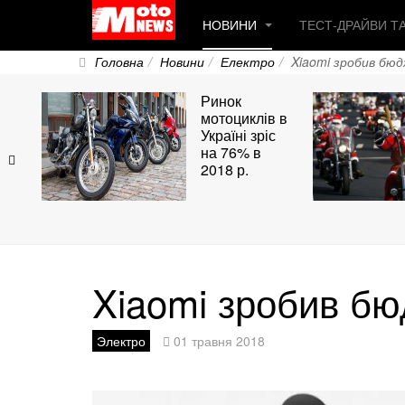
НОВИНИ
ТЕСТ-ДРАЙВИ Т
Головна
Новини
Електро
Xiaomi зробив бю
Ринок
мотоциклів в
Україні зріс
на 76% в
2018 р.
Xiaomi зробив б
Электро
01 травня 2018