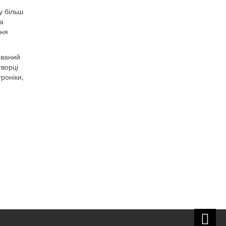
у більш
ка
ння
ований
творці
роніки,