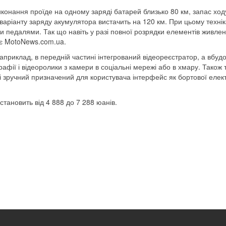
иконання проїде на одному заряді батарей близько 80 км, запас ход
варіанту заряду акумулятора вистачить на 120 км. При цьому техні
ми педалями. Так що навіть у разі повної розрядки елементів живле
яє MotoNews.com.ua.
априклад, в передній частині інтегрований відеореєстратор, а вбуд
афії і відеоролики з камери в соціальні мережі або в хмару. Також 
 і зручний призначений для користувача інтерфейс як бортової елект
становить від 4 888 до 7 288 юанів.