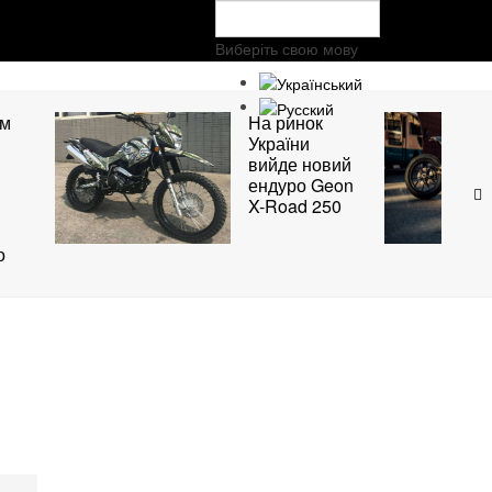
Виберіть свою мову
ом
На ринок
України
вийде новий
ендуро Geon
X-Road 250
о