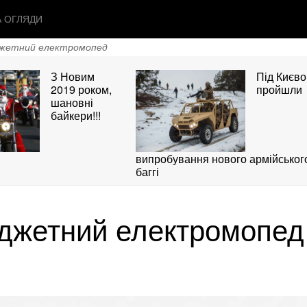
А ОГЛЯДИ
джетний електромопед
З Новим
Під Києв
2019 роком,
пройшли
шановні
байкери!!!
випробування нового армійськог
баггі
юджетний електромопед