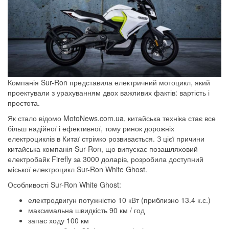
Компанія Sur-Ron представила електричний мотоцикл, який
проектували з урахуванням двох важливих фактів: вартість і
простота.
Як стало відомо MotoNews.com.ua, китайська техніка стає все
більш надійної і ефективної, тому ринок дорожніх
електроциклів в Китаї стрімко розвивається. З цієї причини
китайська компанія Sur-Ron, що випускає позашляховий
електробайк Firefly за 3000 доларів, розробила доступний
міської електроцикл Sur-Ron White Ghost.
Особливості Sur-Ron White Ghost:
електродвигун потужністю 10 кВт (приблизно 13.4 к.с.)
максимальна швидкість 90 км / год
запас ходу 100 км