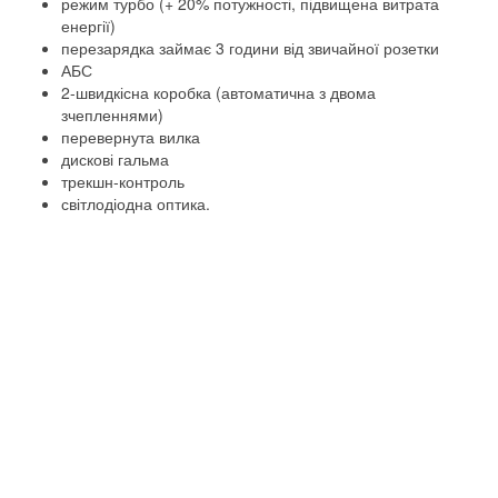
режим турбо (+ 20% потужності, підвищена витрата
енергії)
перезарядка займає 3 години від звичайної розетки
АБС
2-швидкісна коробка (автоматична з двома
зчепленнями)
перевернута вилка
дискові гальма
трекшн-контроль
світлодіодна оптика.