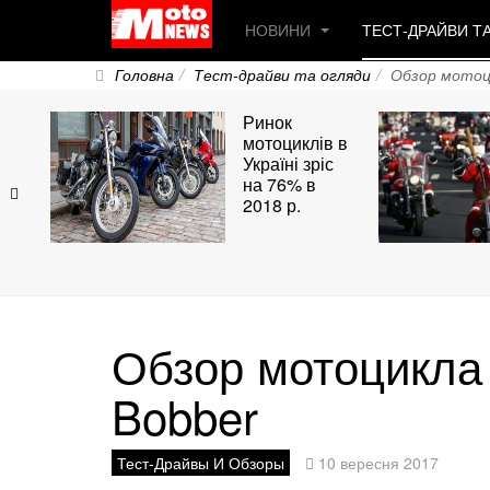
НОВИНИ
ТЕСТ-ДРАЙВИ Т
Головна
Тест-драйви та огляди
Обзор мотоци
Ринок
мотоциклів в
Україні зріс
на 76% в
2018 р.
Обзор мотоцикла 
Bobber
Тест-Драйвы И Обзоры
10 вересня 2017