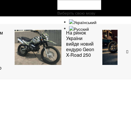
Виберіть свою мову
ом
На ринок
України
вийде новий
ендуро Geon
X-Road 250
о