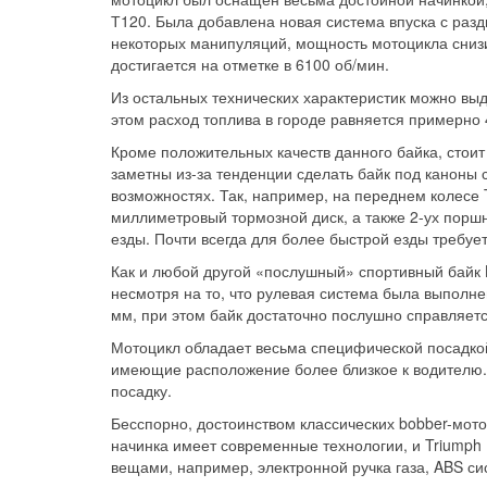
Т120. Была добавлена новая система впуска с раз
некоторых манипуляций, мощность мотоцикла снизи
достигается на отметке в 6100 об/мин.
Из остальных технических характеристик можно выде
этом расход топлива в городе равняется примерно 
Кроме положительных качеств данного байка, стоит
заметны из-за тенденции сделать байк под каноны с
возможностях. Так, например, на переднем колесе T
миллиметровый тормозной диск, а также 2-ух поршн
езды. Почти всегда для более быстрой езды требуе
Как и любой другой «послушный» спортивный байк B
несмотря на то, что рулевая система была выполне
мм, при этом байк достаточно послушно справляет
Мотоцикл обладает весьма специфической посадкой 
имеющие расположение более близкое к водителю.
посадку.
Бесспорно, достоинством классических bobber-мото
начинка имеет современные технологии, и Triumph 
вещами, например, электронной ручка газа, ABS с