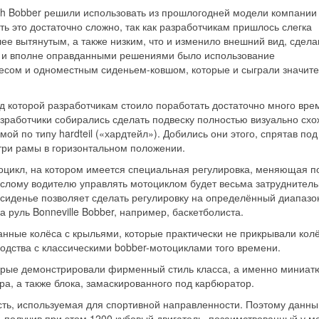
h Bobber решили использовать из прошлогодней модели компании 
ть это достаточно сложно, так как разработчикам пришлось слегка
ее вытянутым, а также низким, что и изменило внешний вид, сдела
и, и вполне оправданными решениями было использование
лесом и одноместным сиденьем-ковшом, которые и сыграли значит
д которой разработчикам стоило поработать достаточно много вре
зработчики собирались сделать подвеску полностью визуально схо
й по типу hardteil («хардтейл»). Добились они этого, спрятав под
три рамы в горизонтальном положении.
отоцикл, на котором имеется специальная регулировка, меняющая 
ослому водителю управлять мотоциклом будет весьма затруднител
, сиденье позволяет сделать регулировку на определённый диапазо
а руль Bonneville Bobber, например, баскетболиста.
анные колёса с крыльями, которые практически не прикрывали кол
одства с классическими bobber-мотоциклами того времени.
торые демонстрировали фирменный стиль класса, а именно миниат
ра, а также блока, замаскированного под карбюратор.
ость, используемая для спортивной направленности. Поэтому данны
 получив при этом 1200 кубовый двигатель, позаимствованный у м