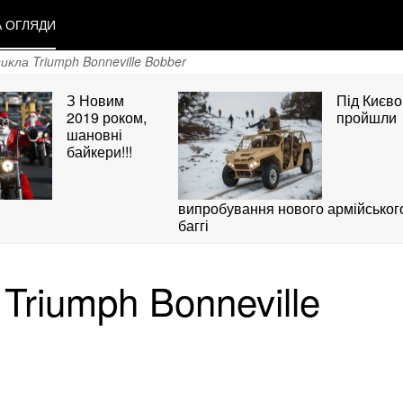
А ОГЛЯДИ
кла Triumph Bonneville Bobber
З Новим
Під Києв
2019 роком,
пройшли
шановні
байкери!!!
випробування нового армійськог
баггі
Triumph Bonneville