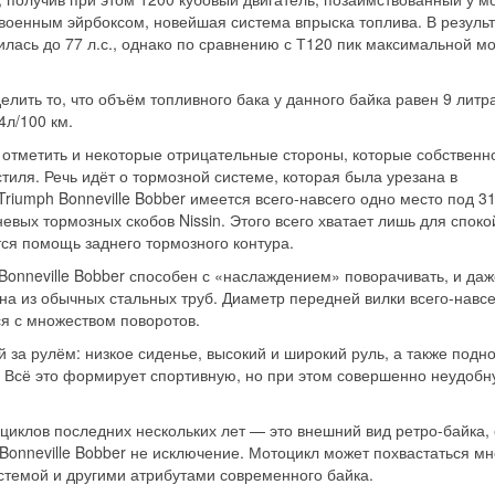
двоенным эйрбоксом, новейшая система впрыска топлива. В резуль
лась до 77 л.с., однако по сравнению с Т120 пик максимальной м
лить то, что объём топливного бака у данного байка равен 9 литр
4л/100 км.
 отметить и некоторые отрицательные стороны, которые собственн
тиля. Речь идёт о тормозной системе, которая была урезана в
riumph Bonneville Bobber имеется всего-навсего одно место под 3
евых тормозных скобов Nissin. Этого всего хватает лишь для спок
тся помощь заднего тормозного контура.
onneville Bobber способен с «наслаждением» поворачивать, и даж
на из обычных стальных труб. Диаметр передней вилки всего-навсе
ся с множеством поворотов.
за рулём: низкое сиденье, высокий и широкий руль, а также подно
 Всё это формирует спортивную, но при этом совершенно неудоб
циклов последних нескольких лет — это внешний вид ретро-байка,
Bonneville Bobber не исключение. Мотоцикл может похвастаться м
истемой и другими атрибутами современного байка.