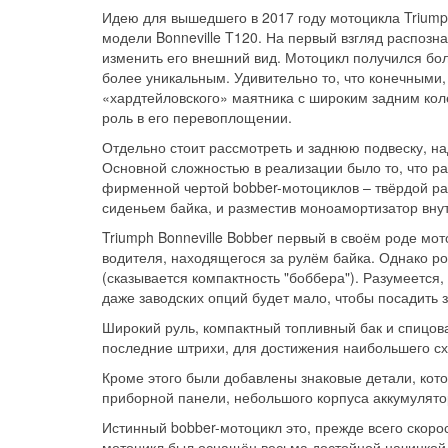
Идею для вышедшего в 2017 году мотоцикла Triump
модели Bonneville T120. На первый взгляд распозна
изменить его внешний вид. Мотоцикл получился бол
более уникальным. Удивительно то, что конечным
«хардтейловского» маятника с широким задним ко
роль в его перевоплощении.
Отдельно стоит рассмотреть и заднюю подвеску, на
Основной сложностью в реализации было то, что ра
фирменной чертой bobber-мотоциклов – твёрдой рамо
сиденьем байка, и разместив моноамортизатор вну
Triumph Bonneville Bobber первый в своём роде м
водителя, находящегося за рулём байка. Однако р
(сказывается компактность "боббера"). Разумеется
даже заводских опций будет мало, чтобы посадить з
Широкий руль, компактный топливный бак и спицов
последние штрихи, для достижения наибольшего сх
Кроме этого были добавлены знаковые детали, ко
приборной панели, небольшого корпуса аккумулято
Истинный bobber-мотоцикл это, прежде всего скор
мотоцикл был оснащён весьма достойной начинкой,