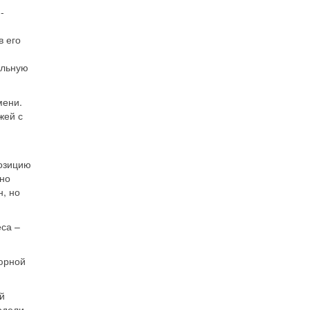
-
в его
ельную
мени.
жей с
позицию
ьно
н, но
ёса –
юрной
й
одели