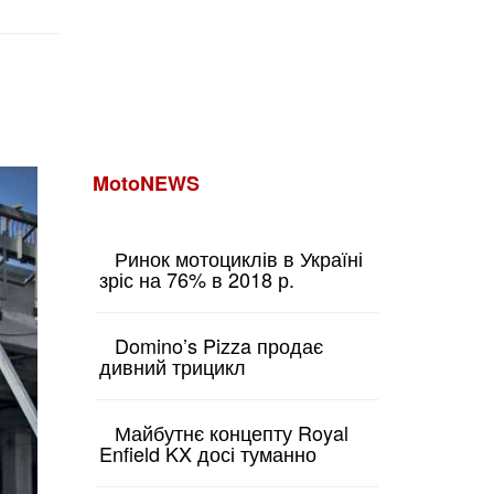
MotoNEWS
Ринок мотоциклів в Україні
зріс на 76% в 2018 р.
Domino’s Pizza продає
дивний трицикл
Майбутнє концепту Royal
Enfield KX досі туманно