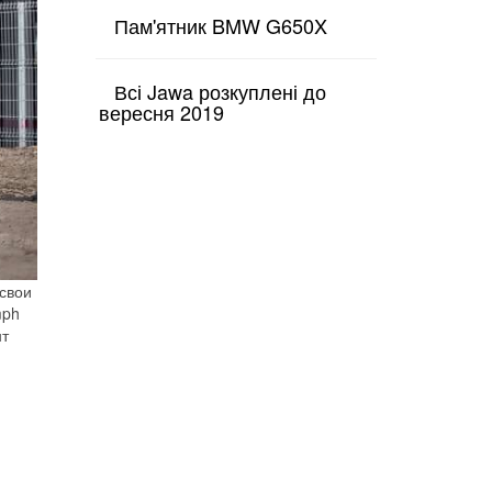
Пам'ятник BMW G650X
Всі Jawa розкуплені до
вересня 2019
 свои
mph
нт