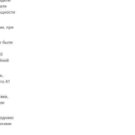
тате
ощности
ам, при
о были
10
ойной
е,
го 41
жки,
ную
 однако
ногими