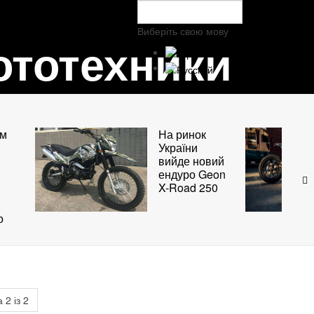
Виберіть свою мову
ототехники
ом
На ринок
України
вийде новий
ендуро Geon
X-Road 250
о
 2 із 2