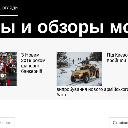
А ОГЛЯДИ
вы и обзоры м
З Новим
Під Києв
2019 роком,
пройшли
шановні
байкери!!!
випробування нового армійськог
баггі
Кінець
Сторінка