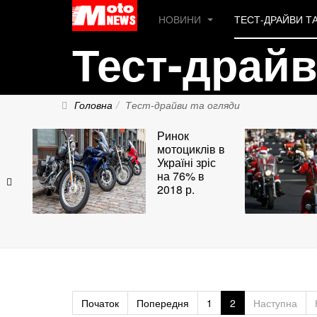
НОВИНИ
ТЕСТ-ДРАЙВИ Т
Тест-драй
Головна
Тест-драйви та огляди
Ринок
мотоциклів в
Україні зріс
на 76% в
2018 р.
Початок
Попередня
1
2
Наступна